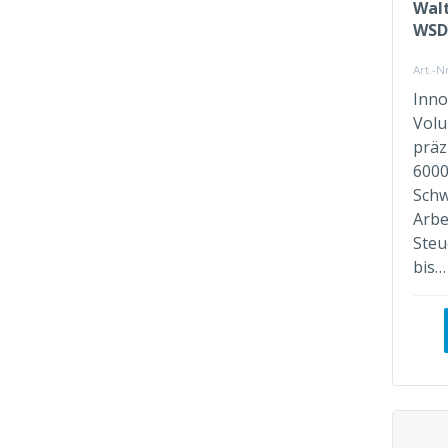
Wal
WSD
Art.-
Inno
Volu
präz
6000
Sch
Arbe
Steu
bis…