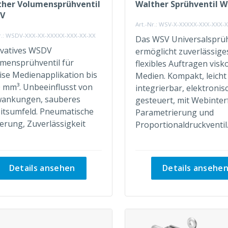
ther Volumensprühventil
Walther Sprühventil 
V
Art.-Nr.: WSV-X-XXXXX-XXX-XXX-
Nr.: WSDV-XXX-XX-XXXXX-XXX-XX-XX
Das WSV Universalsprüh
vatives WSDV
ermöglicht zuverlässige
mensprühventil für
flexibles Auftragen visk
ise Medienapplikation bis
Medien. Kompakt, leicht
 mm³. Unbeeinflusst von
integrierbar, elektronis
wankungen, sauberes
gesteuert, mit Webinter
itsumfeld. Pneumatische
Parametrierung und
erung, Zuverlässigkeit
Proportionaldruckventil
Details ansehen
Details ansehe