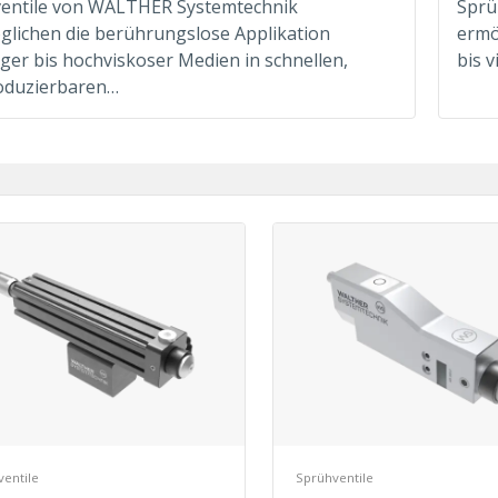
ventile von WALTHER Systemtechnik
Sprü
glichen die berührungslose Applikation
ermö
iger bis hochviskoser Medien in schnellen,
bis 
oduzierbaren…
entile
Sprühventile