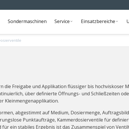
Sondermaschinen
Service
Einsatzbereiche
Sondermaschinen
Service
Einsatzbereiche
osierventile
die Freigabe und Applikation flüssiger bis hochviskoser Me
nuierlich, über definierte Öffnungs- und Schließzeiten ode
der Kleinmengenapplikation.
rmen, abgestimmt auf Medium, Dosiermenge, Auftragsbild un
hrungslose Punktaufträge, Kammerdosierventile für definier
 für ein stabiles Ergebnis ist das Zusammenspiel von Vent