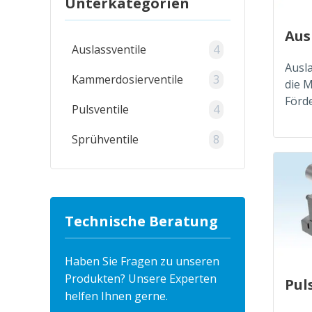
Unterkategorien
Aus
Auslassventile
4
Ausl
Kammerdosierventile
3
die M
Förde
Pulsventile
4
Sprühventile
8
Technische Beratung
Haben Sie Fragen zu unseren
Produkten? Unsere Experten
Pul
helfen Ihnen gerne.