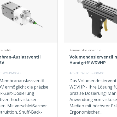
sventile
Kammerdosierventile
bran-Auslassventil
Volumendosierventil 
AV
Handgriff WDVHP
Nr.: WMAV-XX-XX
Art.-Nr.: WDVHP-XXX-XX
Membranauslassventil
Das Volumendosierventi
 ermöglicht die präzise
WDVHP - Ihre Lösung f
k-Zeit-Dosierung
präzise Dosierung! Man
tiver, hochviskoser
Anwendung von viskos
en. Mit verschleißarmer
Medien mit höchster Prä
truktion, Snuff-Back-
Ergonomischer…