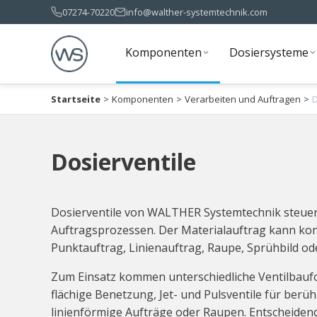
07274-70220
info@walther-systemtechnik.com
Komponenten
Dosiersysteme
Komponenten
Dosiersysteme
Startseite
>
Komponenten
>
Verarbeiten und Auftragen
>
D
Dosierventile
Dosierventile von WALTHER Systemtechnik steuern 
Auftragsprozessen. Der Materialauftrag kann konti
Punktauftrag, Linienauftrag, Raupe, Sprühbild o
Zum Einsatz kommen unterschiedliche Ventilbaufo
flächige Benetzung, Jet- und Pulsventile für berü
linienförmige Aufträge oder Raupen. Entscheidend