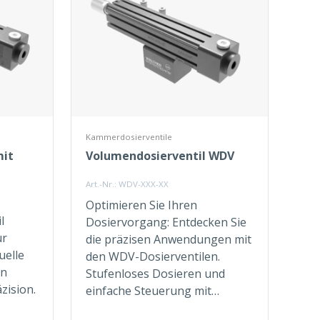
Kammerdosierventile
mit
Volumendosierventil WDV
Art.-Nr.: WDV-XXX-XX
Optimieren Sie Ihren
l
Dosiervorgang: Entdecken Sie
ür
die präzisen Anwendungen mit
uelle
den WDV-Dosierventilen.
en
Stufenloses Dosieren und
zision.
einfache Steuerung mit…