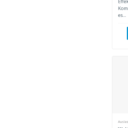
Effe
Komp
es…
Auslas