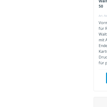
Walt
50
Art.-N
Vorm
für 
Walt
mit 
Ende
Kart
Druc
für 