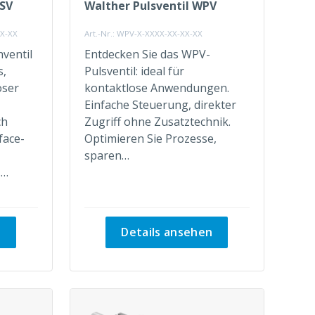
WSV
Walther Pulsventil WPV
XX-XX
Art.-Nr.: WPV-X-XXXX-XX-XX-XX
ventil
Entdecken Sie das WPV-
s,
Pulsventil: ideal für
oser
kontaktlose Anwendungen.
Einfache Steuerung, direkter
ch
Zugriff ohne Zusatztechnik.
face-
Optimieren Sie Prozesse,
sparen…
.…
n
Details ansehen