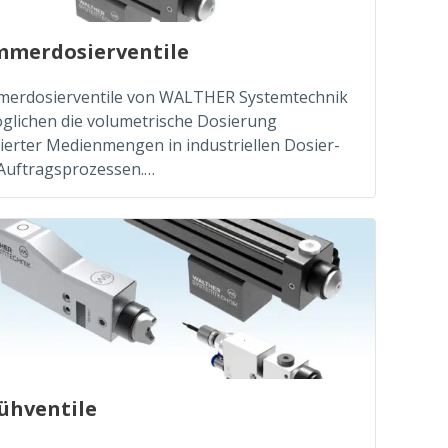
merdosierventile
erdosierventile von WALTHER Systemtechnik
glichen die volumetrische Dosierung
nierter Medienmengen in industriellen Dosier-
Auftragsprozessen.…
ühventile