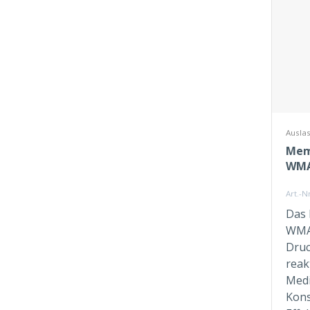
Auslas
Mem
WM
Art.-
Das 
WMAV
Druc
reak
Medi
Kons