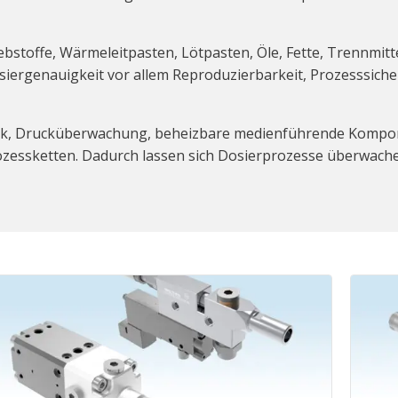
ebstoffe, Wärmeleitpasten, Lötpasten, Öle, Fette, Trennmit
siergenauigkeit vor allem Reproduzierbarkeit, Prozesssiche
orik, Drucküberwachung, beheizbare medienführende Kompon
rozessketten. Dadurch lassen sich Dosierprozesse überwach