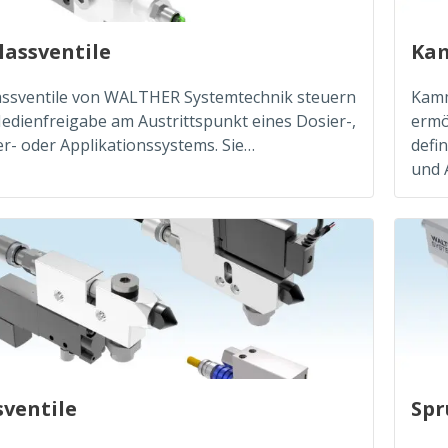
lassventile
Kam
assventile von WALTHER Systemtechnik steuern
Kamm
edienfreigabe am Austrittspunkt eines Dosier-,
ermö
r- oder Applikationssystems. Sie…
defi
und 
sventile
Spr