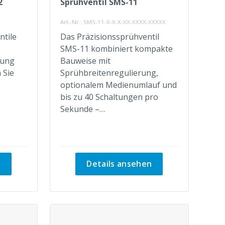
2
Sprühventil SMS-11
Art.-Nr.: SMS-11-X-X-X-XX-XXXX-XXXXX
ntile
Das Präzisionssprühventil
SMS-11 kombiniert kompakte
gung
Bauweise mit
 Sie
Sprühbreitenregulierung,
optionalem Medienumlauf und
bis zu 40 Schaltungen pro
Sekunde –…
n
Details ansehen