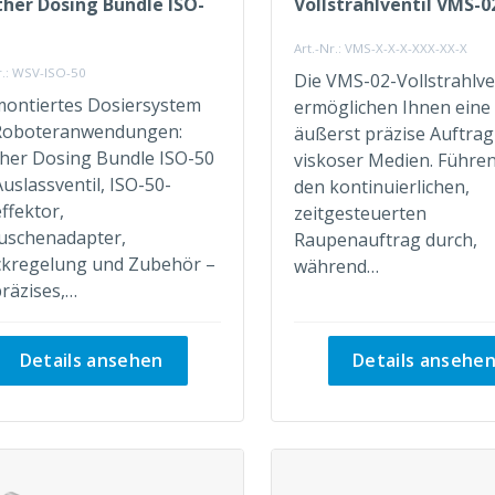
her Dosing Bundle ISO-
Vollstrahlventil VMS-0
Art.-Nr.: VMS-X-X-X-XXX-XX-X
r.: WSV-ISO-50
Die VMS-02-Vollstrahlve
ontiertes Dosiersystem
ermöglichen Ihnen eine
Roboteranwendungen:
äußerst präzise Auftra
her Dosing Bundle ISO-50
viskoser Medien. Führen
Auslassventil, ISO-50-
den kontinuierlichen,
ffektor,
zeitgesteuerten
uschenadapter,
Raupenauftrag durch,
kregelung und Zubehör –
während…
präzises,…
Details ansehen
Details ansehe