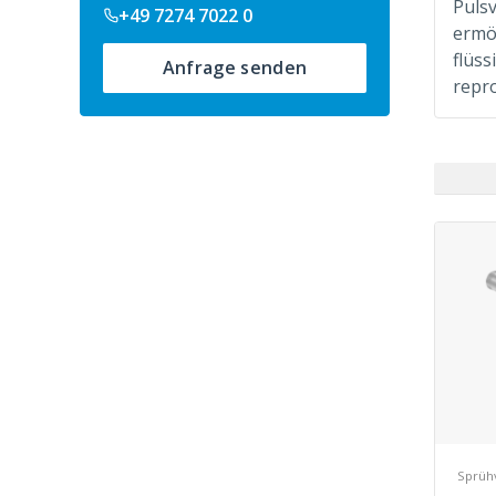
Puls
+49 7274 7022 0
ermö
flüss
Anfrage senden
repr
Sprühv