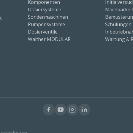
Komponenten
Initialversu
Dosiersysteme
Machbarkeit
Sondermaschinen
Bemusteru
.
Pumpensysteme
Schulungen
Dosierventile
Inbetriebn
Walther MODULAR
Wartung & R
vorbehalten.