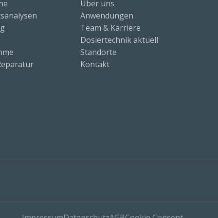
che
Über uns
sanalysen
Anwendungen
ng
Team & Karriere
Dosiertechnik aktuell
ahme
Standorte
eparatur
Kontakt
Impressum
Datenschutz
AGB
Cookie Consent