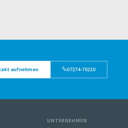
takt aufnehmen
07274-70220
UNTERNEHMEN