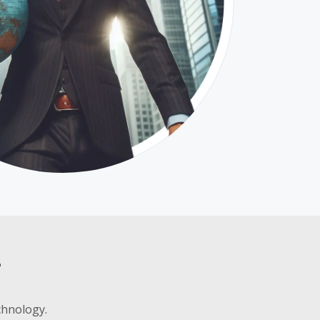
?
chnology.