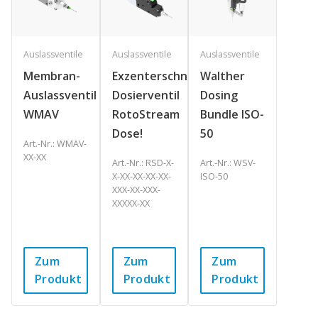
Auslassventile
Auslassventile
Auslassventile
Membran-
Exzenterschnecken-
Walther
Auslassventil
Dosierventil
Dosing
WMAV
RotoStream
Bundle ISO-
Dose!
50
Art.-Nr.: WMAV-
XX-XX
Art.-Nr.: RSD-X-
Art.-Nr.: WSV-
X-XX-XX-XX-XX-
ISO-50
XXX-XX-XXX-
XXXXX-XX
Zum
Zum
Zum
Produkt
Produkt
Produkt