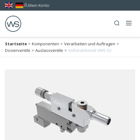
Mein Konto
Startseite
>
Komponenten
>
Verarbeiten und Auftragen
>
Dosierventile
>
Auslassventile
>
Vollstrahlventil VMS-02