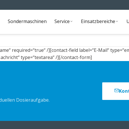
Sondermaschinen
Service
Einsatzbereiche
Sondermaschinen
Service
Einsatzbereiche
me“ required=“true“ /][contact-field label=“E-Mail“ type=“ema
Nachricht“ type=“textarea“ /][/contact-form]
Kon
iduellen Dosieraufgabe.