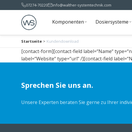
07274-70220
info@walther-systemtechnik.com
Komponenten
Dosiersysteme
Komponenten
Dosiersysteme
Startseite
>
Kundendownload
[contact-form][contact-field label=“Name“ type=“na
label=“Website“ type=“url“ /][contact-field label=“
Sprechen Sie uns an.
Unsere Experten beraten Sie gerne zu Ihrer indiv