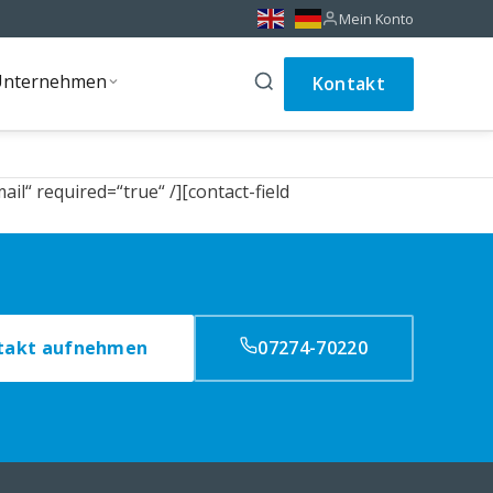
Mein Konto
Unternehmen
Kontakt
Unternehmen
il“ required=“true“ /][contact-field
takt aufnehmen
07274-70220