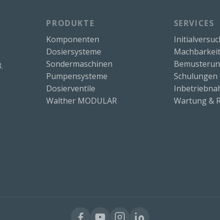
PRODUKTE
SERVICES
Komponenten
Initialversu
Dosiersysteme
Machbarkeit
Sondermaschinen
Bemusteru
.
Pumpensysteme
Schulungen
Dosierventile
Inbetriebn
Walther MODULAR
Wartung & R