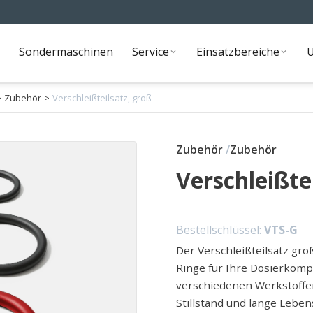
Sondermaschinen
Service
Einsatzbereiche
Sondermaschinen
Service
Einsatzbereiche
>
Zubehör
>
Verschleißteilsatz, groß
Zubehör
Zubehör
Verschleißte
Bestellschlüssel:
VTS-G
Der Verschleißteilsatz gro
Ringe für Ihre Dosierkomp
verschiedenen Werkstoffen
Stillstand und lange Leben