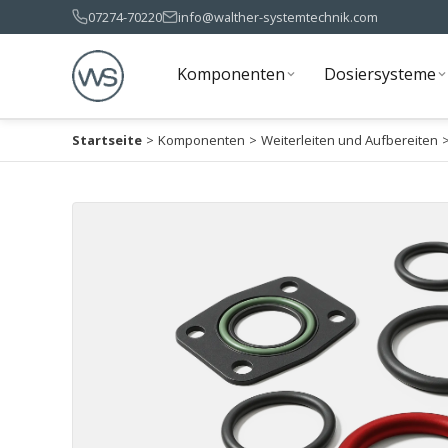
07274-70220
info@walther-systemtechnik.com
Komponenten
Dosiersysteme
Komponenten
Dosiersysteme
Startseite
>
Komponenten
>
Weiterleiten und Aufbereiten