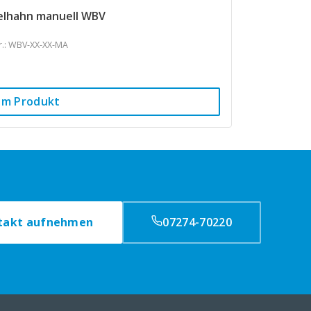
elhahn manuell WBV
Nr.: WBV-XX-XX-MA
um Produkt
takt aufnehmen
07274-70220