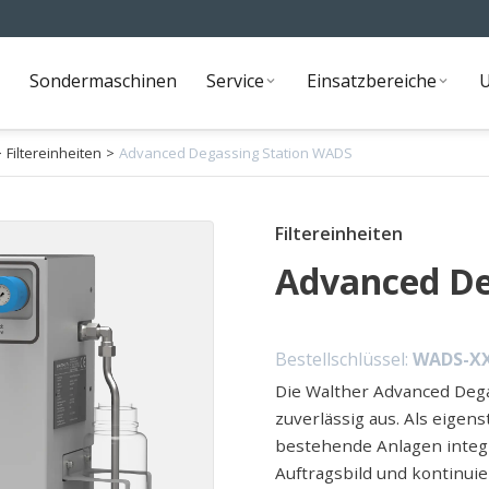
Sondermaschinen
Service
Einsatzbereiche
Sondermaschinen
Service
Einsatzbereiche
>
Filtereinheiten
>
Advanced Degassing Station WADS
Filtereinheiten
Advanced De
Bestellschlüssel:
WADS-X
Die Walther Advanced Dega
zuverlässig aus. Als eigen
bestehende Anlagen integ
Auftragsbild und kontinuier