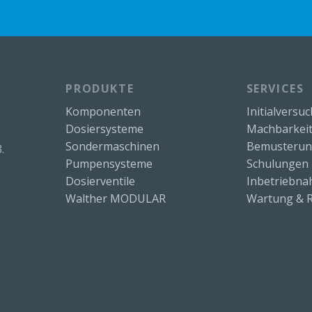
PRODUKTE
SERVICES
Komponenten
Initialversu
Dosiersysteme
Machbarkeit
Sondermaschinen
Bemusteru
.
Pumpensysteme
Schulungen
Dosierventile
Inbetriebn
Walther MODULAR
Wartung & R