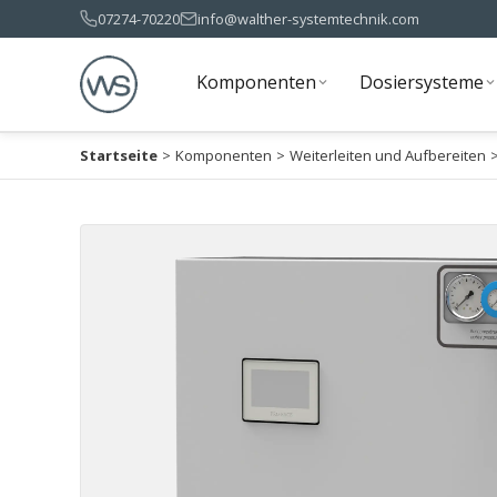
07274-70220
info@walther-systemtechnik.com
Komponenten
Dosiersysteme
Komponenten
Dosiersysteme
Startseite
>
Komponenten
>
Weiterleiten und Aufbereiten