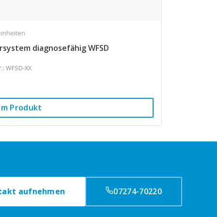
einheiten
ersystem diagnosefähig WFSD
Nr.: WFSD-XX
um Produkt
takt aufnehmen
07274-70220