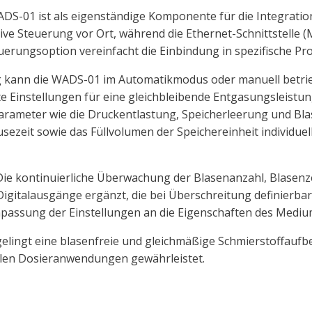
 WADS-01 ist als eigenständige Komponente für die Integrat
itive Steuerung vor Ort, während die Ethernet-Schnittstell
teuerungsoption vereinfacht die Einbindung in spezifische
g kann die WADS-01 im Automatikmodus oder manuell betri
 Einstellungen für eine gleichbleibende Entgasungsleistung
 Parameter wie die Druckentlastung, Speicherleerung und Bl
usezeit sowie das Füllvolumen der Speichereinheit individue
 kontinuierliche Überwachung der Blasenanzahl, Blasenzei
 Digitalausgänge ergänzt, die bei Überschreitung definierb
assung der Einstellungen an die Eigenschaften des Medium
lingt eine blasenfreie und gleichmäßige Schmierstoffaufbe
ellen Dosieranwendungen gewährleistet.