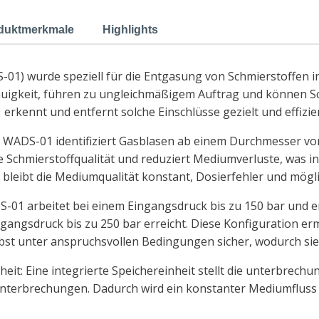
duktmerkmale
Highlights
01) wurde speziell für die Entgasung von Schmierstoffen i
auigkeit, führen zu ungleichmäßigem Auftrag und können S
kennt und entfernt solche Einschlüsse gezielt und effizie
WADS-01 identifiziert Gasblasen ab einem Durchmesser von 
 Schmierstoffqualität und reduziert Mediumverluste, was i
ng bleibt die Mediumqualität konstant, Dosierfehler und mö
01 arbeitet bei einem Eingangsdruck bis zu 150 bar und 
gangsdruck bis zu 250 bar erreicht. Diese Konfiguration er
lbst unter anspruchsvollen Bedingungen sicher, wodurch sie 
eit: Eine integrierte Speichereinheit stellt die unterbrech
terbrechungen. Dadurch wird ein konstanter Mediumfluss g