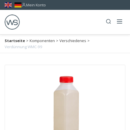
Mein Konto
Startseite
>
Komponenten
>
Verschiedenes
>
Verdünnung WMC-99