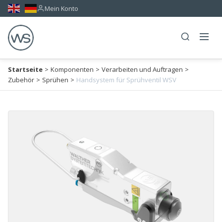
Mein Konto
Startseite
>
Komponenten
>
Verarbeiten und Auftragen
>
Zubehör
>
Sprühen
>
Handsystem für Sprühventil WSV