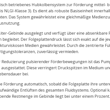
ch betriebenes Hubkolbensystem zur Förderung mittel- bi
s NLGI-Klasse 3). Es dient als robuste Basiseinheit innerh
en. Das System gewährleistet eine gleichmäßige Medienzuf
ausnutzung.
Liter-Gebinde ausgelegt und verfügt über eine absenkbare 
gleitet. Der Folgeplattendruck lässt sich exakt auf die jewei
kturviskosen Medien gewährleistet. Durch die zentrierte Fü
rtigungstoleranzen, zuverlässig vermieden.
 Reduzierung pulsierender Förderbewegungen ist das Pum
ausgestattet. Diese verringert Druckspitzen im Medium u
lebensdauer bei.
 Förderung automatisch, sobald die Folgeplatte ihre untere 
ufwändige Entlüften des gesamten Fluidsystems. Optional k
bende Restmenge im Gebinde liegt bei unter einem Prozent. D