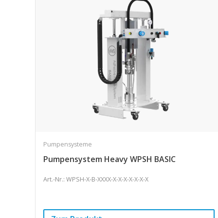
Pumpensysteme
Pumpensystem Heavy WPSH BASIC
Art.-Nr.: WPSH-X-B-XXXX-X-X-X-X-X-X-X