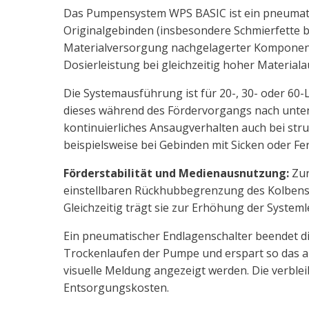
Das Pumpensystem WPS BASIC ist ein pneumatis
Originalgebinden (insbesondere Schmierfette bi
Materialversorgung nachgelagerter Komponent
Dosierleistung bei gleichzeitig hoher Material
Die Systemausführung ist für 20-, 30- oder 60-
dieses während des Fördervorgangs nach unten be
kontinuierliches Ansaugverhalten auch bei stru
beispielsweise bei Gebinden mit Sicken oder Fe
Förderstabilität und Medienausnutzung:
Zur
einstellbaren Rückhubbegrenzung des Kolbens 
Gleichzeitig trägt sie zur Erhöhung der System
Ein pneumatischer Endlagenschalter beendet die
Trockenlaufen der Pumpe und erspart so das a
visuelle Meldung angezeigt werden. Die verblei
Entsorgungskosten.