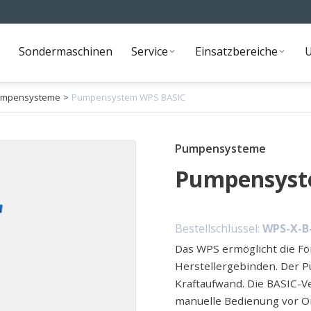
Sondermaschinen
Service
Einsatzbereiche
Sondermaschinen
Service
Einsatzbereiche
mpensysteme
>
Pumpensystem WPS BASIC
Pumpensysteme
Pumpensyst
Bestellschlüssel:
WPS-X-B
Das WPS ermöglicht die F
Herstellergebinden. Der 
Kraftaufwand. Die BASIC-V
manuelle Bedienung vor Or