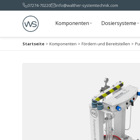
07274-70220
info@walther-systemtechnik.com
Komponenten
Dosiersysteme
Komponenten
Dosiersysteme
Startseite
>
Komponenten
>
Fördern und Bereitstellen
>
Pu