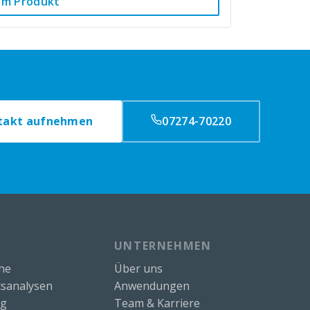
um Produkt
takt aufnehmen
07274-70220
UNTERNEHMEN
che
Über uns
sanalysen
Anwendungen
ng
Team & Karriere