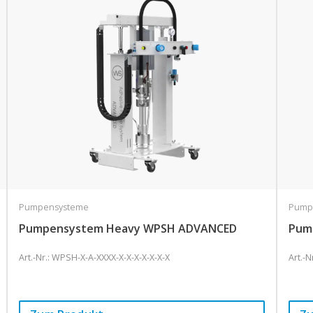
Pumpensysteme
Pump
Pumpensystem Heavy WPSH ADVANCED
Pum
Art.-Nr.: WPSH-X-A-XXXX-X-X-X-X-X-X-X
Art.-