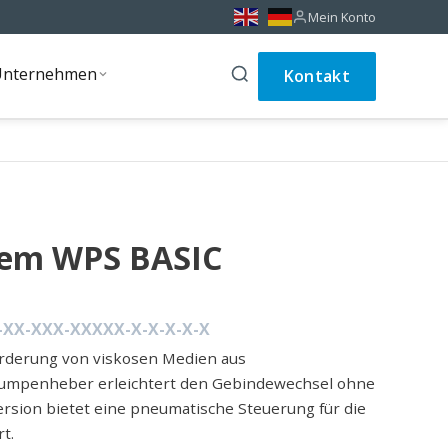
Mein Konto
Unternehmen
Kontakt
Unternehmen
em WPS BASIC
-XX-XXX-XXXXX-X-X-X-X-X
örderung von viskosen Medien aus
Pumpenheber erleichtert den Gebindewechsel ohne
ersion bietet eine pneumatische Steuerung für die
t.