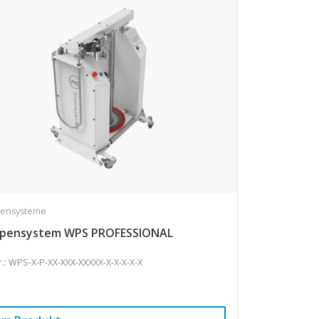
ensysteme
pensystem WPS PROFESSIONAL
Nr.: WPS-X-P-XX-XXX-XXXXX-X-X-X-X-X