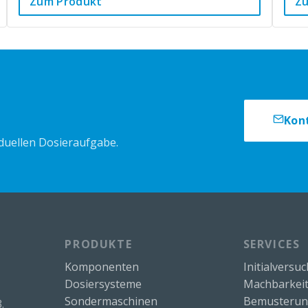
Zum Produkt
Z
Kon
iduellen Dosieraufgabe.
PRODUKTE
SERVICES
Komponenten
Initialversu
Dosiersysteme
Machbarkeit
Sondermaschinen
Bemusteru
.