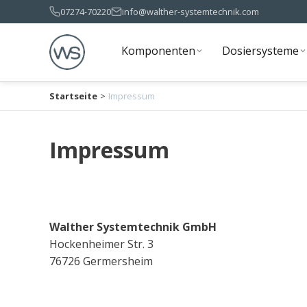
07274-70220
info@walther-systemtechnik.com
Komponenten
Dosiersysteme
Komponenten
Dosiersysteme
Startseite
>
Impressum
Impressum
Walther Systemtechnik GmbH
Hockenheimer Str. 3
76726 Germersheim