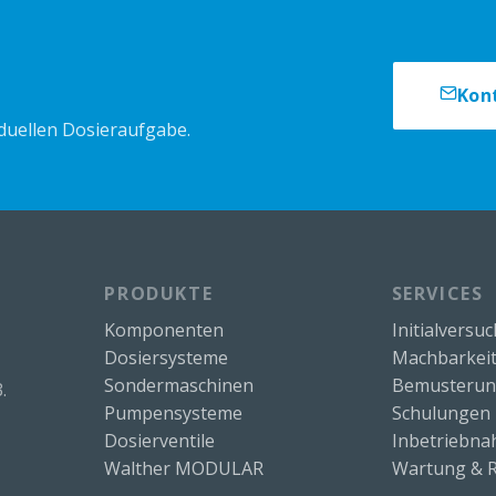
Kon
iduellen Dosieraufgabe.
PRODUKTE
SERVICES
Komponenten
Initialversu
Dosiersysteme
Machbarkeit
Sondermaschinen
Bemusteru
.
Pumpensysteme
Schulungen
Dosierventile
Inbetriebn
Walther MODULAR
Wartung & R