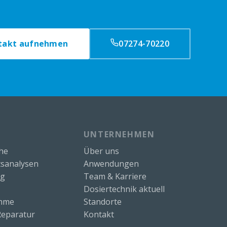
takt aufnehmen
07274-70220
UNTERNEHMEN
che
Über uns
sanalysen
Anwendungen
ng
Team & Karriere
Dosiertechnik aktuell
ahme
Standorte
eparatur
Kontakt