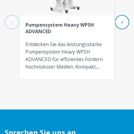
‹
›
Pumpensystem Heavy WPSH
ADVANCED
Hoch
Entdecken Sie das leistungsstarke
Der 
Pumpensystem Heavy WPSH
ist e
ADVANCED für effizientes Fördern
mit E
hochviskoser Medien. Kompakt,...
ansch
Sprechen Sie uns an.